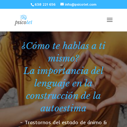
638 221 656
info@psicotet.com
¿Cómo te hablas a ti
mismo?
La importancia del
lenguaje en la
construcción de la
autoestima
– Trastornos del estado de ánimo &