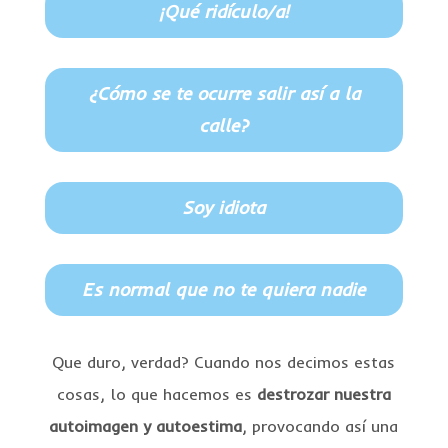
¡Qué ridículo/a!
¿Cómo se te ocurre salir así a la
calle?
Soy idiota
Es normal que no te quiera nadie
Que duro, verdad? Cuando nos decimos estas
cosas, lo que hacemos es
destrozar nuestra
autoimagen y autoestima
, provocando así una