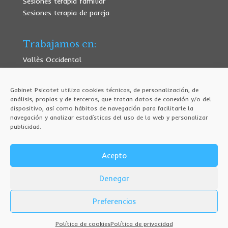
Sesiones terapia familiar
Sesiones terapia de pareja
Trabajamos en:
Vallès Occidental
Sesiones a domicilio
Sesiones online
Gabinet Psicotet utiliza cookies técnicas, de personalización, de
análisis, propias y de terceros, que tratan datos de conexión y/o del
dispositivo, así como hábitos de navegación para facilitarle la
Nuestro blog
navegación y analizar estadísticas del uso de la web y personalizar
publicidad.
La verdad sobre la ansiedad
6 problemas del uso de pantallas en bebés
Acepto
Denegar
Preferencias
©Psicotet. 2022.
Aviso Legal
| Política de privacidad
|
Política de cookies
Política de cookies
Política de privacidad